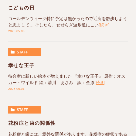
こどもの日
ゴールデンウィーク特に予定は無かったので近所を散歩しよう
と思まして… そしたら、せせらぎ遊歩道にこい
[続き]
2025.05.06
STAFF
幸せな王子
待合室に新しい絵本が増えました 『幸せな王子』 原作：オス
カー・ワイルド 絵：清川 あさみ 訳：金原
[続き]
2025.05.01
STAFF
花粉症と歯の関係性
花粉症と歯には、意外な関係があります。花粉症の症状である