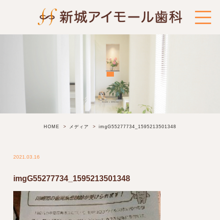
HOME
メディア
imgG55277734_1595213501348
2021.03.16
imgG55277734_1595213501348