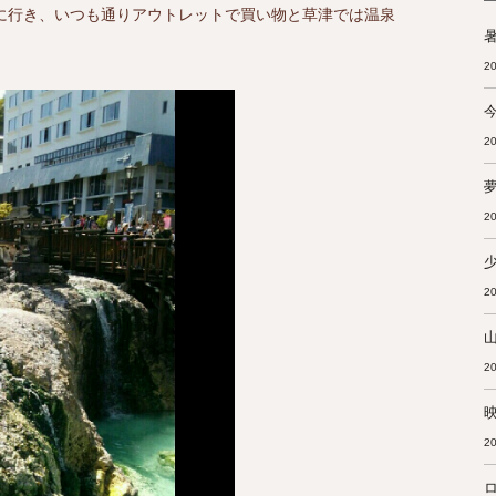
に行き、いつも通りアウトレットで買い物と草津では温泉
暑
20
20
20
20
20
20