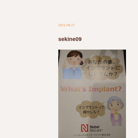
2021.09.17
sekine09