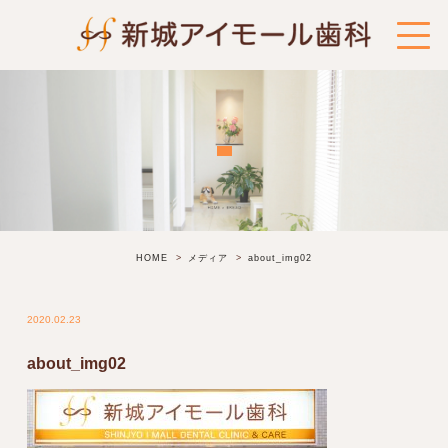
HOME
メディア
about_img02
2020.02.23
about_img02